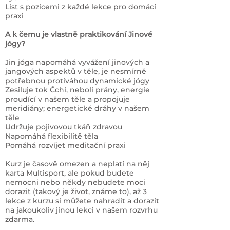
List s pozicemi z každé lekce pro domácí
praxi
A k čemu je vlastně praktikování Jinové
jógy?
Jin jóga napomáhá vyvážení jinových a
jangových aspektů v těle, je nesmírně
potřebnou protiváhou dynamické jógy
Zesiluje tok Čchi, neboli prány, energie
proudící v našem těle a propojuje
meridiány; energetické dráhy v našem
těle
Udržuje pojivovou tkáň zdravou
Napomáhá flexibilitě těla
Pomáhá rozvíjet meditační praxi
Kurz je časově omezen a neplatí na něj
karta Multisport, ale pokud budete
nemocni nebo někdy nebudete moci
dorazit (takový je život, známe to), až 3
lekce z kurzu si můžete nahradit a dorazit
na jakoukoliv jinou lekci v našem rozvrhu
zdarma.
​