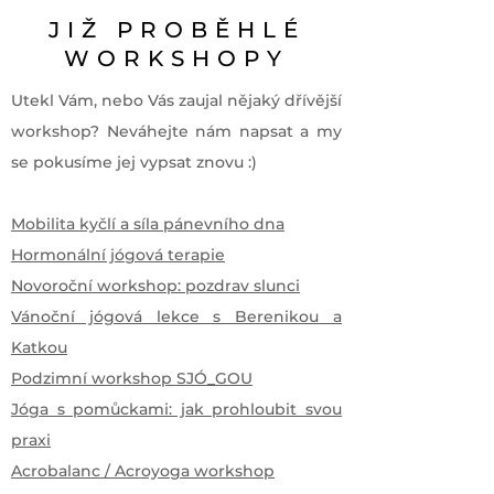
JIŽ PROBĚHLÉ
WORKSHOPY
Utekl Vám, nebo Vás zaujal nějaký dřívější
workshop? Neváhejte nám napsat a my
se pokusíme jej vypsat znovu :)
Mobilita kyčlí a síla pánevního dna
Hormonální jógová terapie
Novoroční workshop: pozdrav slunci
Vánoční jógová lekce s Berenikou a
Katkou
Podzimní workshop SJÓ_GOU
Jóga s pomůckami: jak prohloubit svou
praxi
Acrobalanc / Acroyoga workshop