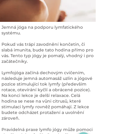
Jemná jóga na podporu lymfatického
systému.
Pokud vás trápí zavodnění končetin, či
slabá imunita, bude tato hodina přímo pro
vás. Tento typ jógy je pomalý, vhodný i pro
začátečníky.
Lymfojóga začíná dechovým cvičením,
následuje jemná automasáž uzlin a jógové
pozice stimulující tok lymfy (především
rotace, otevírání kyčlí a obrácené pozice).
Na konci lekce je delší relaxace. Celá
hodina se nese na vůni citrusů, které
stimulaci lymfy rovněž pomáhají. Z lekce
budete odcházet protažení a uvolnění
zároveň.
Pravidelná praxe lymfo jógy může pomoci