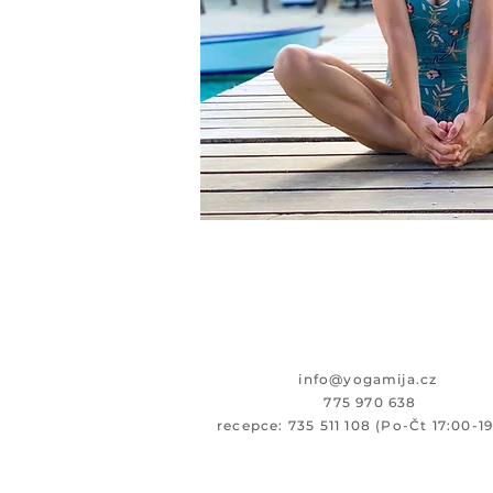
i
nfo@yogamija.cz
775 970 638
recepce: 735 511 108 (Po-Čt 17:00-1