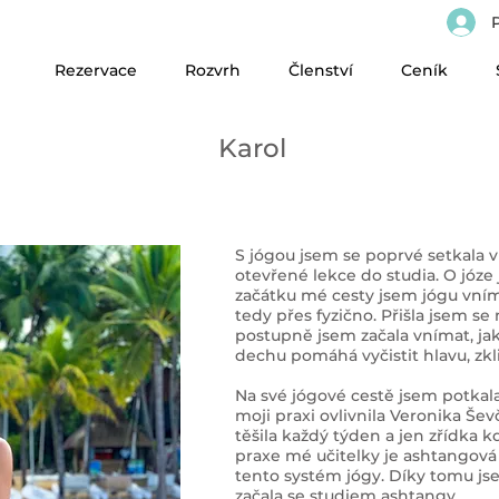
P
Rezervace
Rozvrh
Členství
Ceník
Karol
S jógou jsem se poprvé setkala v
otevřené lekce do studia. O józ
začátku mé cesty jsem jógu vním
tedy přes fyzično. Přišla jsem se 
postupně jsem začala vnímat, ja
dechu pomáhá vyčistit hlavu, zkl
Na své jógové cestě jsem potkala
moji praxi ovlivnila Veronika Šev
těšila každý týden a jen zřídka k
praxe mé učitelky je ashtangová 
tento systém jógy. Díky tomu jse
začala se studiem ashtangy.