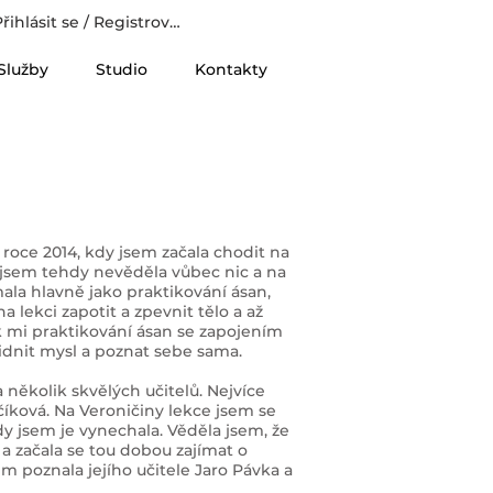
řihlásit se / Registrovat
Služby
Studio
Kontakty
 roce 2014, kdy jsem začala chodit na
e jsem tehdy nevěděla vůbec nic a na
ala hlavně jako praktikování ásan,
na lekci zapotit a zpevnit tělo a až
k mi praktikování ásan se zapojením
idnit mysl a poznat sebe sama.
 několik skvělých učitelů. Nejvíce
číková. Na Veroničiny lekce jsem se
dy jsem je vynechala. Věděla jsem, že
a začala se tou dobou zajímat o
m poznala jejího učitele Jaro Pávka a