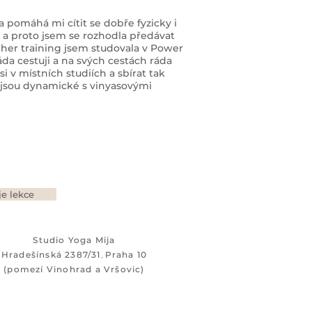
a pomáhá mi cítit se dobře fyzicky i
 a proto jsem se rozhodla předávat
cher training jsem studovala v Power
da cestuji a na svých cestách ráda
 si v místních studiích a sbírat tak
e jsou dynamické s vinyasovými
e lekce
Studio Yoga Mija
Hradešínská 2387/31
Praha 10
,
(pomezí Vinohrad a Vršovic)