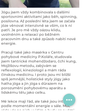
Jógu jsem vždy kombinovala s dalšími
sportovními aktivitami jako běh, spinning,
posilovna. Až poslední léta jsem se začala
józe věnovat intenzivně se vším, co k ní
patří. Je pro mě vždy oázou klidu,
uvolněním a relaxací po běžném
pracovním dnu a také způsob nabití nové
energie.
Pracuji také jako masérka v Centru
pohybové medicíny P.Koláře, studovala
jsem tantrické mohendžodaro, čchi kung,
Mojžíšovu metodu, zabývám se
reflexologií, kineziologií a mám ráda
čínskou medicínu. I proto jsou mi bližší
spíš jemnější, holistické styly jógy jako
hatha jóga a jin jóga s důrazem na
porozumění pohybovému aparátu a
lidskému tělu jako celku.
Mé lekce mají řád, ale také jsou intuitivní
podle momentální energie v sále. Moc
ráda vás na nich uvidím a budu se s vámi