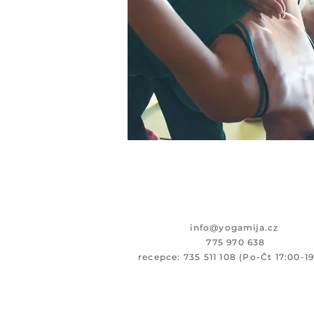
i
nfo@yogamija.cz
775 970 638
recepce: 735 511 108 (Po-Čt 17:00-1