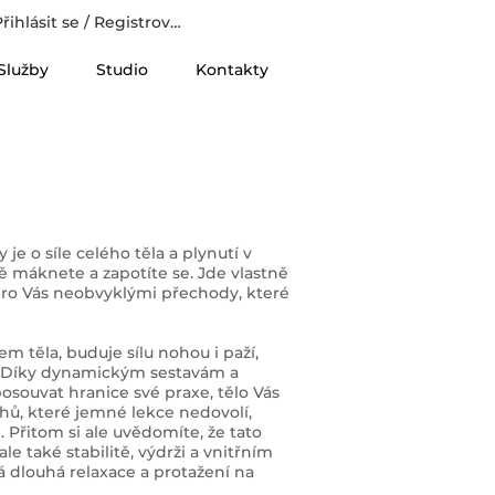
řihlásit se / Registrovat
Služby
Studio
Kontakty
e o síle celého těla a plynutí v
ě máknete a zapotíte se. Jde vlastně
 pro Vás neobvyklými přechody, které
m těla, buduje sílu nohou i paží,
. Díky dynamickým sestavám a
osouvat hranice své praxe, tělo Vás
hů, které jemné lekce nedovolí,
Přitom si ale uvědomíte, že tato
 ale také stabilitě, výdrži a vnitřním
ká dlouhá relaxace a protažení na