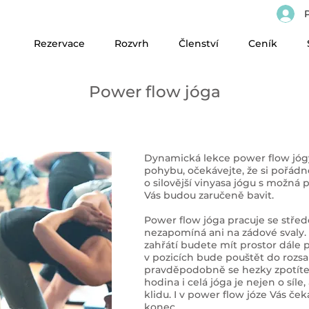
P
Rezervace
Rozvrh
Členství
Ceník
Power flow jóga
Dynamická lekce power flow jógy j
pohybu, očekávejte, že si pořádn
o silovější vinyasa jógu s možná
Vás budou zaručeně bavit.
Power flow jóga pracuje se střede
nezapomíná ani na zádové svaly
zahřátí budete mít prostor dále p
v pozicích bude pouštět do rozsa
pravděpodobně se hezky zpotíte. 
hodina i celá jóga je nejen o síle,
klidu. I v power flow józe Vás če
konec.