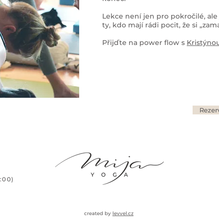
Lekce není jen pro pokročilé, ale
ty, kdo mají rádi pocit, že si „zama
Přijďte na power flow s
Kristýno
Rezer
9:00)
created by
levvel.cz