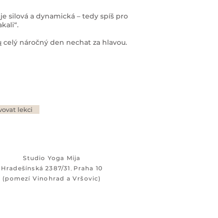
 je silová a dynamická – tedy spíš pro
kali“.
u
celý náročný den nechat za hlavou.
vovat lekci
Studio Yoga Mija
Hradešínská 2387/31
Praha 10
,
(pomezí Vinohrad a Vršovic)