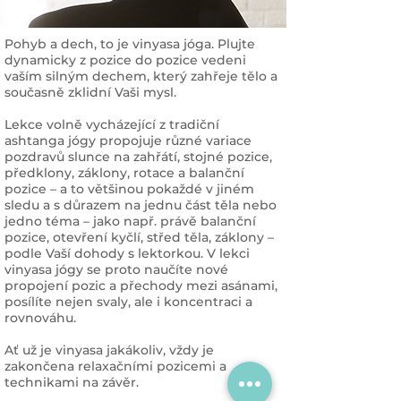
Pohyb a dech, to je vinyasa jóga. Plujte
dynamicky z pozice do pozice vedeni
vaším silným dechem, který zahřeje tělo a
současně zklidní Vaši mysl.
Lekce volně vycházející z tradiční
ashtanga jógy propojuje různé variace
pozdravů slunce na zahřátí, stojné pozice,
předklony, záklony, rotace a balanční
pozice – a to většinou pokaždé v jiném
sledu a s důrazem na jednu část těla nebo
jedno téma – jako např. právě balanční
pozice, otevření kyčlí, střed těla, záklony –
podle Vaší dohody s lektorkou. V lekci
vinyasa jógy se proto naučíte nové
propojení pozic a přechody mezi asánami,
posílíte nejen svaly, ale i koncentraci a
rovnováhu.
Ať už je vinyasa jakákoliv, vždy je
zakončena relaxačními pozicemi a
technikami na závěr.