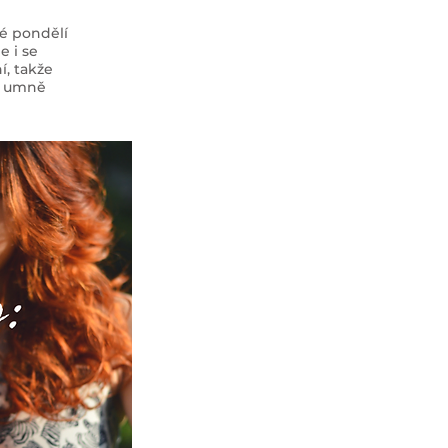
dé pondělí
e i se
í, takže
ch umně