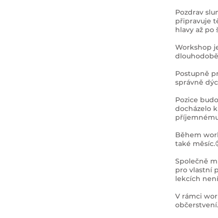
Pozdrav slun
připravuje t
hlavy až po
Workshop je 
dlouhodobě
Postupně pr
správně dýc
Pozice budo
docházelo k 
příjemnému 
Během works
také měsíc.
Společně mů
pro vlastní 
lekcích nen
V rámci wor
občerstvení