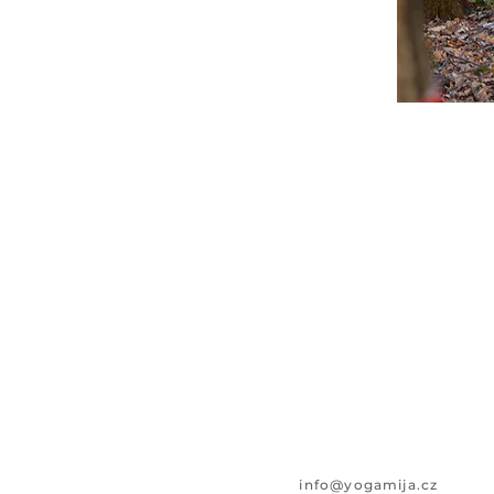
i
nfo@yogamija.cz