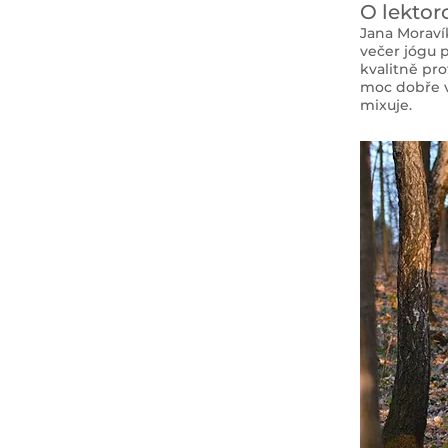
O lektor
Jana Moraví
večer jógu p
kvalitně pr
moc dobře ví
mixuje.