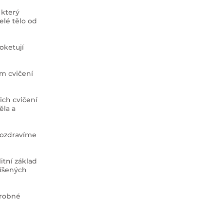
 který
elé tělo od
oketují
m cvičení
ich cvičení
ěla a
pozdravíme
itní základ
míšených
drobné