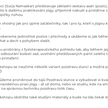
ci (Surja Namaskar) představuje základní sestavu asán (pozic),
ělo k dalšímu praktikování jógy, příjemně nabudí a protáhne c
 špičky nohou.
vhodný jak pro úplné začátečníky, tak i pro ty, kteří s jógou k
.
obereme jednotlivé pozice i přechody a ukážeme si, jak běhe
hat a dech s pohybem sladit.
u probírány z fyzioterapeutického pohledu tak, aby během jej
odbourání bolesti zad, uvolnění přetěžovaných partií celého t
protažení.
hopu se naučíme několik variant pozdravu slunci a možná 
😊
žeme proniknout do tajů Pozdravů slunce a vybudovat si kval
pravidelnou praxi jógy – ať už doma, nebo ve studiu, kde na s
í na správnou techniku pozdravu tolik času.
kshopu obdržíte také studijní materiály a bude na Vás čekat 
.