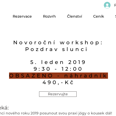
P
Rezervace
Rozvrh
Členství
Ceník
Novoroční workshop:
Pozdrav slunci
5. leden 2019
9:30 - 12:00
OBSAZENO - náhradník
490,-Kč
Rezervujte
eká:
mci nového roku 2019 posunout svou praxi jógy o kousek dál!