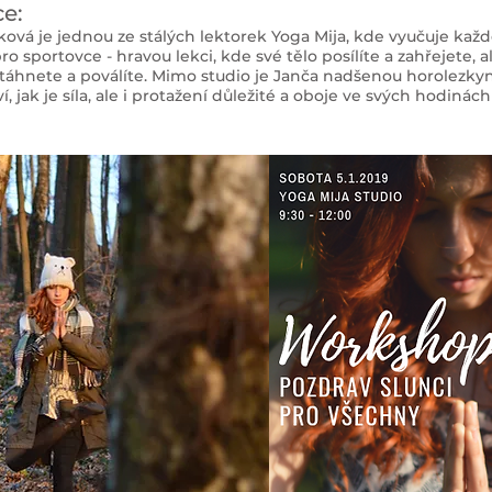
ce:
ková je jednou ze stálých lektorek Yoga Mija, kde vyučuje kaž
ro sportovce - hravou lekci, kde své tělo posílíte a zahřejete, al
otáhnete a poválíte. Mimo studio je Janča nadšenou horolezkyn
, jak je síla, ale i protažení důležité a oboje ve svých hodiná